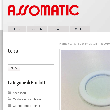
Home
Ricambi
Torneria
Contatti
Home
›
Caldaie e Scambiatori
› 13300100
Cerca
Categorie di Prodotti :
Accessori
Caldaie e Scambiatori
Componenti Elettrici