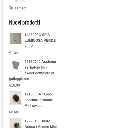
cream
serbatoi
Nuovi prodotti
1423008G SPIA
LUMINOSA VERDE
230V
€1.34
22150040 Assieme
serbatoio Mini
sweet completo di
galleggiante
€18.00
1215030A Tappo
copriforo frontale
Mini sweet
€0.60
12220190 Tasto
Acqua \ Vapore Mini