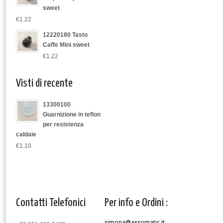
sweet
€1.22
12220180 Tasto
Caffe Mini sweet
€1.22
Visti di recente
13300100
Guarnizione in teflon
per resistenza
caldaie
€1.10
Contatti Telefonici
Per info e Ordini :
simona@assomatic.it