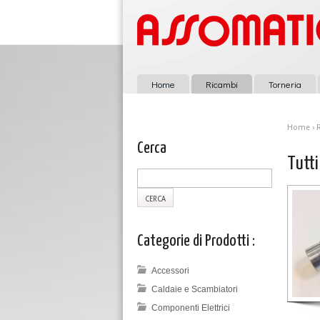
Home
Ricambi
Torneria
Home
›
Cerca
Tutti
Categorie di Prodotti :
Accessori
Caldaie e Scambiatori
Componenti Elettrici