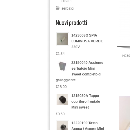
cream
serbatoi
Nuovi prodotti
1423008G SPIA
LUMINOSA VERDE
230V
€1.34
14230
22150040 Assieme
serbatoio Mini
sweet completo di
galleggiante
€18.00
1215030A Tappo
copriforo frontale
Mini sweet
€0.60
12220190 Tasto
Acqua \ Vapore Mini