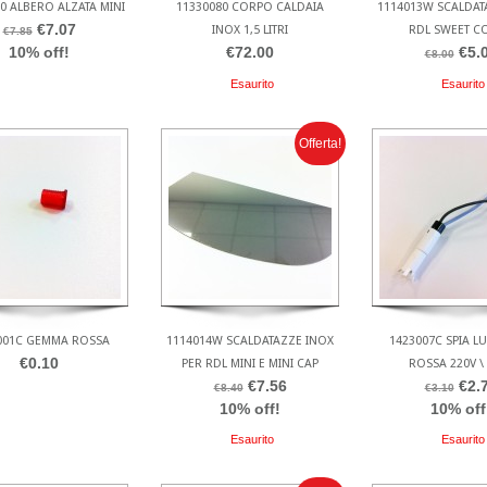
0 ALBERO ALZATA MINI
11330080 CORPO CALDAIA
1114013W SCALDAT
€7.07
INOX 1,5 LITRI
RDL SWEET C
€7.85
10% off!
€72.00
€5.
€8.00
Esaurito
Esaurito
Offerta!
001C GEMMA ROSSA
1114014W SCALDATAZZE INOX
1423007C SPIA 
€0.10
PER RDL MINI E MINI CAP
ROSSA 220V \
€7.56
€2.
€8.40
€3.10
10% off!
10% off
Esaurito
Esaurito