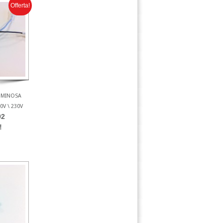
Offerta!
LUMINOSA
0V \ 230V
92
!