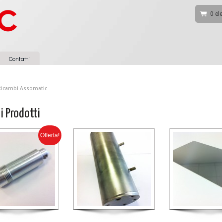
0 el
Contatti
Ricambi Assomatic
 i Prodotti
Offerta!