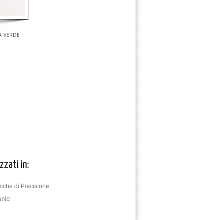
A VERDE
zzati in:
iche di Precisione
nici
a