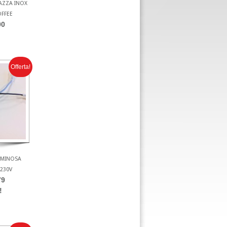
AZZA INOX
OFFEE
00
Offerta!
LUMINOSA
 230V
79
!