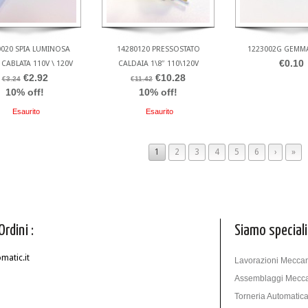
0020 SPIA LUMINOSA
14280120 PRESSOSTATO
1223002G GEMM
€0.10
CABLATA 110V \ 120V
CALDAIA 1\8″ 110\120V
€2.92
€10.28
€3.24
€11.42
10% off!
10% off!
Esaurito
Esaurito
1
2
3
4
5
6
›
»
Ordini :
Siamo speciali
atic.it
Lavorazioni Meccan
Assemblaggi Mecca
Torneria Automatic