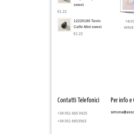
sweet
€1.22
12220180 Tasto
1423
Caffe Mini sweet
VERDE 
€1.22
Contatti Telefonici
Per info e 
simona@assom
+39 051 665 0425
+39 051 6653563