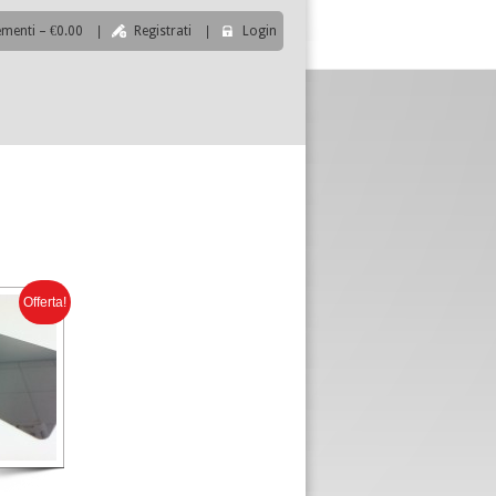
ementi – €0.00
|
Registrati
|
Login
|
Offerta!