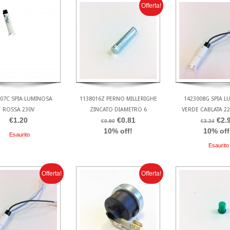
Offerta!
07C SPIA LUMINOSA
1138016Z PERNO MILLERIGHE
1423008G SPIA 
ROSSA 230V
ZINCATO DIAMETRO 6
VERDE CABLATA 22
€1.20
€0.81
€2.
€0.90
€3.24
10% off!
10% off
Esaurito
Esaurito
Offerta!
Offerta!