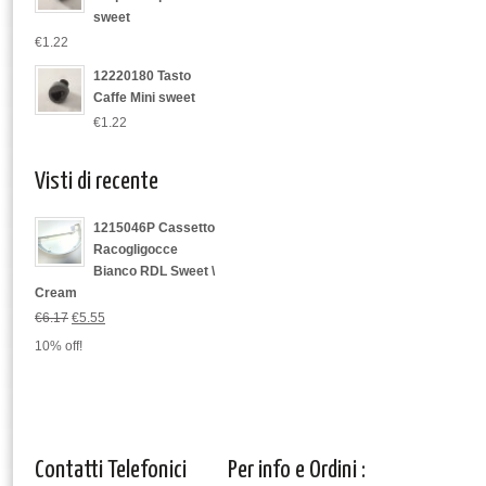
sweet
€1.22
12220180 Tasto
Caffe Mini sweet
€1.22
Visti di recente
1215046P Cassetto
Racogligocce
Bianco RDL Sweet \
Cream
€6.17
€5.55
10% off!
Contatti Telefonici
Per info e Ordini :