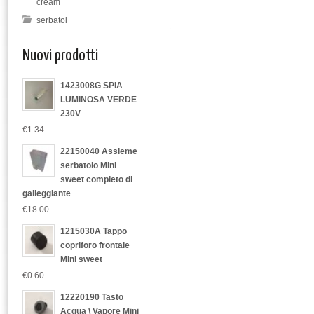
cream
serbatoi
Nuovi prodotti
1423008G SPIA
LUMINOSA VERDE
230V
€1.34
22150040 Assieme
serbatoio Mini
sweet completo di
galleggiante
€18.00
1215030A Tappo
copriforo frontale
Mini sweet
€0.60
12220190 Tasto
Acqua \ Vapore Mini