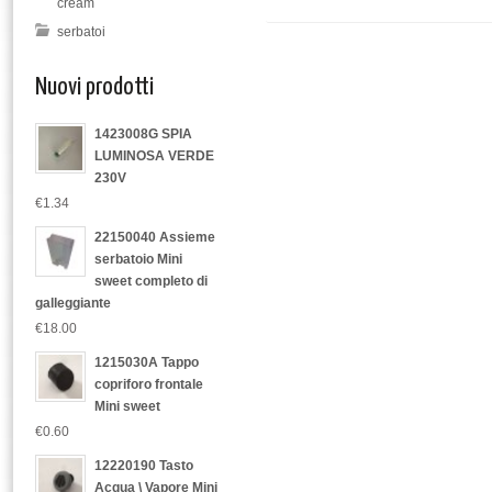
cream
serbatoi
Nuovi prodotti
1423008G SPIA
LUMINOSA VERDE
230V
€1.34
22150040 Assieme
serbatoio Mini
sweet completo di
galleggiante
€18.00
1215030A Tappo
copriforo frontale
Mini sweet
€0.60
12220190 Tasto
Acqua \ Vapore Mini