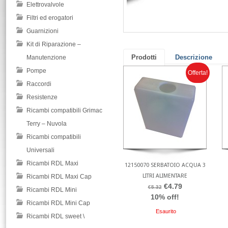
Elettrovalvole
Filtri ed erogatori
Guarnizioni
Kit di Riparazione –
Prodotti
Descrizione
Manutenzione
Pompe
Offerta!
Raccordi
Resistenze
Ricambi compatibili Grimac
Terry – Nuvola
Ricambi compatibili
Universali
Ricambi RDL Maxi
12150070 SERBATOIO ACQUA 3
LITRI ALIMENTARE
Ricambi RDL Maxi Cap
€4.79
€5.32
Ricambi RDL Mini
10% off!
Ricambi RDL Mini Cap
Esaurito
Ricambi RDL sweet \