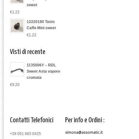
sweet
€1.22
12220180 Tasto
Caffe Mini sweet
€1.22
Visti di recente
1135006Y – RDL
Sweet Asta vapore
cromata
€9.20
Contatti Telefonici
Per info e Ordini :
simona@assomatic.it
+39 051 665 0425