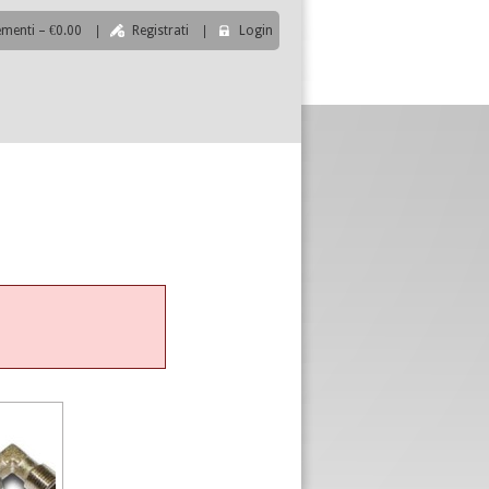
ementi – €0.00
|
Registrati
|
Login
|