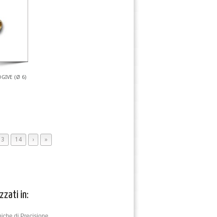
GIVE (Ø 6)
13
14
›
»
zzati in:
iche di Precisione