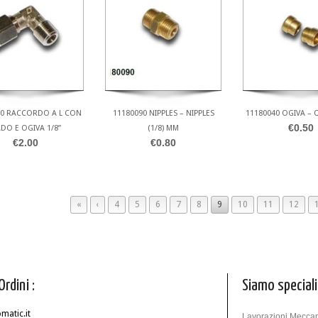
00 RACCORDO A L CON
11180090 NIPPLES – NIPPLES
11180040 OGIVA – O
€0.50
DO E OGIVA 1/8”
(1/8) MM
€2.00
€0.80
«
‹
4
5
6
7
8
9
10
11
12
Ordini :
Siamo speciali
atic.it
Lavorazioni Meccan