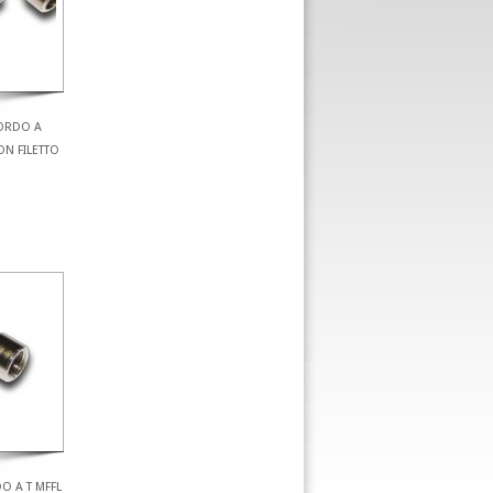
ORDO A
N FILETTO
O A T MFFL