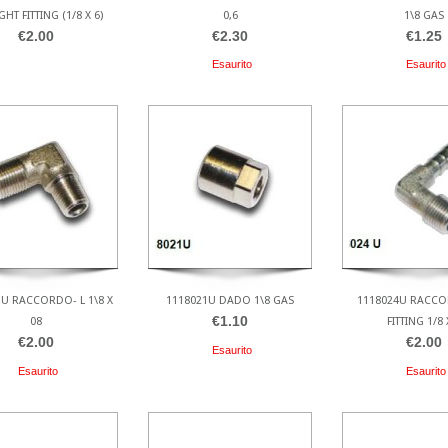
GHT FITTING (1/8 X 6)
0,6
1\8 GAS
€2.00
€2.30
€1.25
Esaurito
Esaurito
3U RACCORDO- L 1\8 X
1118021U DADO 1\8 GAS
1118024U RACCO
€1.10
08
FITTING 1/8 
€2.00
€2.00
Esaurito
Esaurito
Esaurito