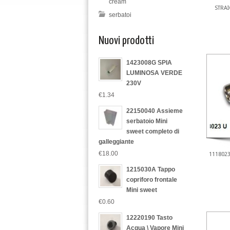
cream
STRAI
serbatoi
Nuovi prodotti
1423008G SPIA
LUMINOSA VERDE
230V
€1.34
22150040 Assieme
serbatoio Mini
sweet completo di
galleggiante
€18.00
111802
1215030A Tappo
copriforo frontale
Mini sweet
€0.60
12220190 Tasto
Acqua \ Vapore Mini