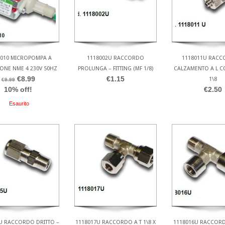
0010 MICROPOMPA A
1118002U RACCORDO
1118011U RACC
IONE NME 4 230V 50HZ
PROLUNGA – FITTING (MF 1/8)
CALZAMENTO A L CO
€8.99
€1.15
1\8
€9.99
10% off!
€2.50
Esaurito
U RACCORDO DRITTO –
1118017U RACCORDO A T 1\8 X
1118016U RACCORD