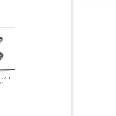
RDO – L-
X 6