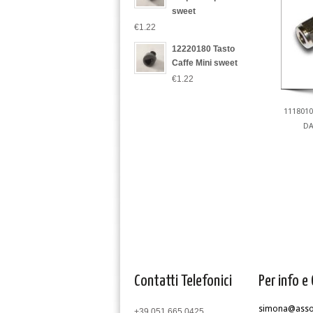
sweet
€1.22
12220180 Tasto
Caffe Mini sweet
€1.22
111801
DA
Contatti Telefonici
Per info e 
simona@assom
+39 051 665 0425