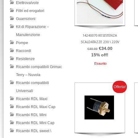
Elettrovalvole
Filtri ed erogatori
Guarnizioni
Kit di Riparazione –
Manutenzione
14240070 RESISTENZA
SCALDATAZZE 230 \ 220V
Pompe
€34.00
€40.00
Raccordi
15% off!
Resistenze
Esaurito
Ricambi compatibili Grimac
Terry – Nuvola
Ricambi compatibili
Offerta!
Universali
Ricambi RDL Maxi
Ricambi RDL Maxi Cap
Ricambi RDL Mini
Ricambi RDL Mini Cap
Ricambi RDL sweet \