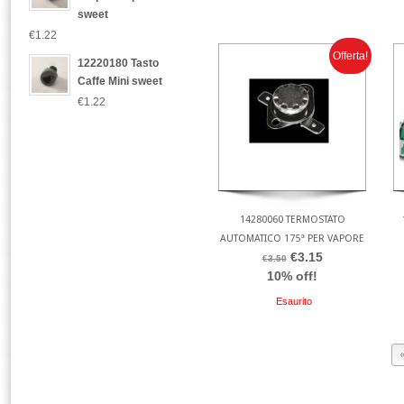
sweet
€1.22
Offerta!
12220180 Tasto
Caffe Mini sweet
€1.22
14280060 TERMOSTATO
AUTOMATICO 175° PER VAPORE
€3.15
€3.50
10% off!
Esaurito