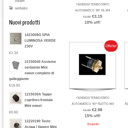
cream
14280050 TERMOSTATO
serbatoi
AUTOMATICO 98° FIL M4
€3.15
€3.50
Nuovi prodotti
10% off!
1423008G SPIA
LUMINOSA VERDE
Offerta!
230V
€1.34
22150040 Assieme
serbatoio Mini
sweet completo di
galleggiante
€18.00
1215030A Tappo
14280020 TERMOSTATO
copriforo frontale
AUTOMATICO 90° FILETTO M4
R
Mini sweet
€2.98
€3.50
€0.60
15% off!
12220190 Tasto
Esaurito
Acqua \ Vapore Mini