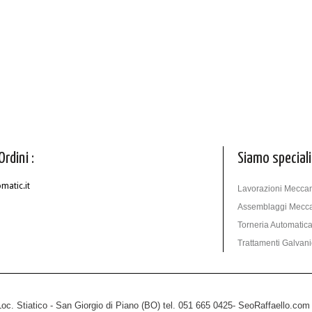
Ordini :
Siamo speciali
atic.it
Lavorazioni Meccan
Assemblaggi Mecca
Torneria Automatic
Trattamenti Galvani
oc. Stiatico - San Giorgio di Piano (BO) tel. 051 665 0425
- SeoRaffaello.com