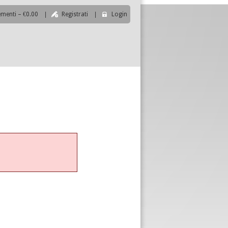
ementi – €0.00
|
Registrati
|
Login
|