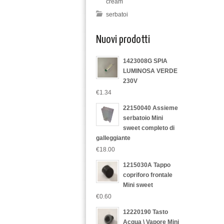
cream
serbatoi
Nuovi prodotti
1423008G SPIA
LUMINOSA VERDE
230V
€1.34
22150040 Assieme
serbatoio Mini
sweet completo di
galleggiante
€18.00
1215030A Tappo
copriforo frontale
Mini sweet
€0.60
12220190 Tasto
Acqua \ Vapore Mini