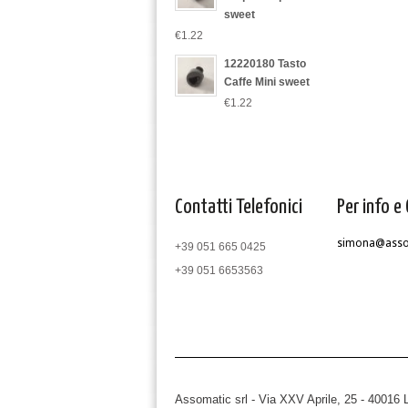
sweet
€1.22
12220180 Tasto
Caffe Mini sweet
€1.22
Contatti Telefonici
Per info e 
simona@assom
+39 051 665 0425
+39 051 6653563
Assomatic srl - Via XXV Aprile, 25 - 40016 L