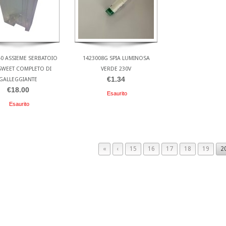
40 ASSIEME SERBATOIO
1423008G SPIA LUMINOSA
SWEET COMPLETO DI
VERDE 230V
€1.34
GALLEGGIANTE
€18.00
Esaurito
Esaurito
«
‹
15
16
17
18
19
2