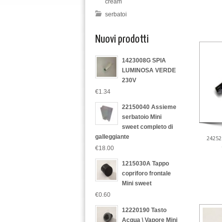
cream
serbatoi
Nuovi prodotti
1423008G SPIA
LUMINOSA VERDE
230V
€1.34
22150040 Assieme
serbatoio Mini
sweet completo di
galleggiante
24252
€18.00
1215030A Tappo
copriforo frontale
Mini sweet
€0.60
12220190 Tasto
Acqua \ Vapore Mini