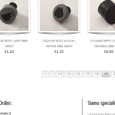
80 TASTO CAFFE MINI
12220190 TASTO ACQUA \
1215030A TAPPO 
SWEET
VAPORE MINI SWEET
FRONTALE MINI
€1.22
€1.22
€0.60
«
‹
14
15
16
17
18
19
Ordini :
Siamo speciali
atic.it
Lavorazioni Meccan