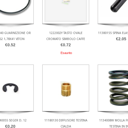
140 GUARNIZIONE OR
1222002Y TASTO OVALE
11380155 SPINA ELAS
€2.05
62 1,78X41 VITON
CROMATO SIMBOLO CAFFE
€0.52
€0.72
Esaurito
40055 SEGER D. 12
11180130 DIFFUSORE TESTINA
1134008W MOLLA 
€0.20
CIALDA
TESTINA IN 