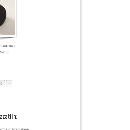
COPRIFORO
 SWEET
20
›
zzati in:
iche di Precisione