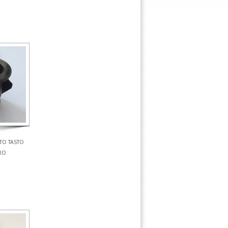
TO TASTO
RO