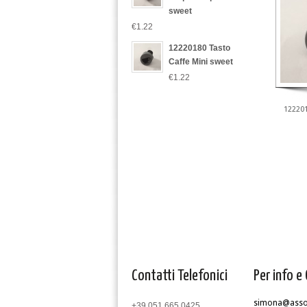
sweet
€1.22
12220180 Tasto
Caffe Mini sweet
€1.22
122201
Contatti Telefonici
Per info e 
simona@assom
+39 051 665 0425