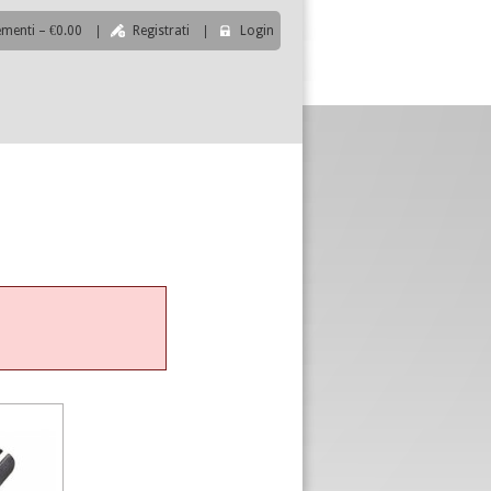
ementi – €0.00
|
Registrati
|
Login
|