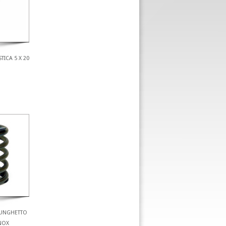
TICA 5 X 20
FUNGHETTO
INOX