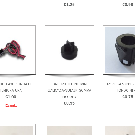
€1.25
€0.98
010 CAVO SONDA DI
13400020 PIEDINO MINI
1217005A SUPPOR
TEMPERATURA
CIALDA\CAPSULA IN GOMMA
TONDO NE
€1.00
€0.75
PICCOLO
€0.55
Esaurito