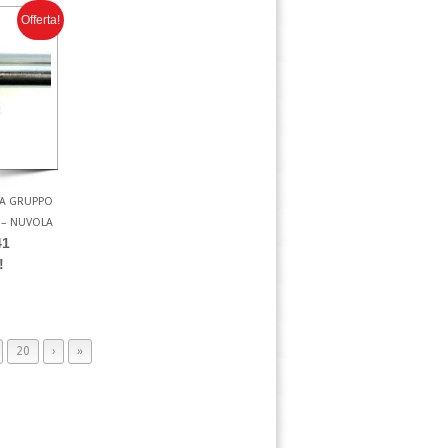
Offerta!
A GRUPPO
 – NUVOLA
41
!
20
›
»