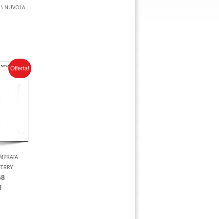
 \ NUVOLA
Offerta!
EMPRATA
TERRY
68
!