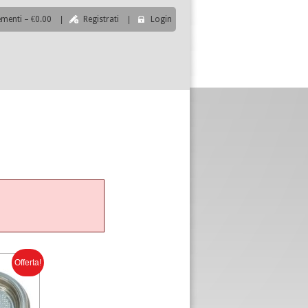
ementi – €0.00
|
Registrati
|
Login
|
Offerta!