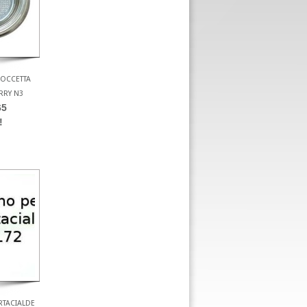
DOCCETTA
RRY N3
65
!
TACIALDE