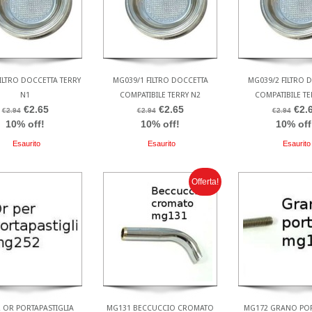
ILTRO DOCCETTA TERRY
MG039/1 FILTRO DOCCETTA
MG039/2 FILTRO 
N1
COMPATIBILE TERRY N2
COMPATIBILE TE
€2.65
€2.65
€2.
€2.94
€2.94
€2.94
10% off!
10% off!
10% off
Esaurito
Esaurito
Esaurito
Offerta!
 OR PORTAPASTIGLIA
MG131 BECCUCCIO CROMATO
MG172 GRANO POR