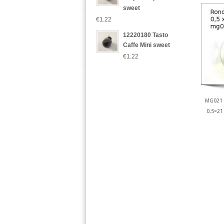
sweet
€1.22
12220180 Tasto
Caffe Mini sweet
€1.22
MG021
0,5×21