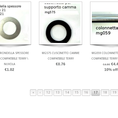
 RONDELLA SPESSORE
MG575 CUSCINETTO CAMME
MG059 COLONNETT
 COMPATIBILE TERRY \
COMPATIBILE TERRY
COMPATIBILE TERRY
€0.76
€4.
NUVOLA
€4.90
€1.02
10% off
«
‹
12
13
14
15
16
17
18
19