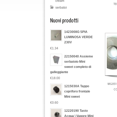
cream
TE
serbatoi
Nuovi prodotti
1423008G SPIA
LUMINOSA VERDE
230V
€1.34
22150040 Assieme
serbatoio Mini
sweet completo di
galleggiante
€18.00
MG051 
1215030A Tappo
CO
copriforo frontale
Mini sweet
€0.60
12220190 Tasto
Acqua \ Vapore Mini