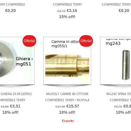
RRY COMPATIBILE
COMPATIBILE TERRY
COMPATIBILE TERRY
€0.20
€3.16
€0.20
€3.72
15% off!
Offerta!
Offerta!
GHIERA DI REGISTRO
MG055/1 CAMME IN OTTONE
MG243 SPINA T
MPATIBILE TERRY
COMPATIBILE TERRY / NUVOLA
COMPATIBILE 
€3.51
€15.57
€0.
€3.90
€17.30
€0.76
10% off!
10% off!
10% off
Esaurito