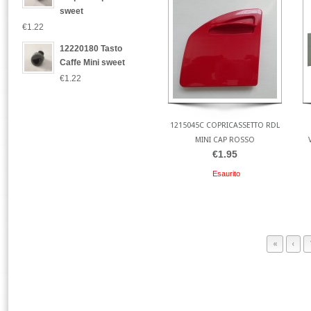
sweet
€1.22
12220180 Tasto
Caffe Mini sweet
€1.22
1215045C COPRICASSETTO RDL
MINI CAP ROSSO
€1.95
Esaurito
«
‹