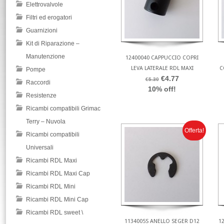
Elettrovalvole
Filtri ed erogatori
Guarnizioni
Kit di Riparazione –
Manutenzione
12400040 CAPPUCCIO COPRI
LEVA LATERALE RDL MAXI
C
Pompe
€4.77
€5.30
Raccordi
10% off!
Resistenze
Ricambi compatibili Grimac
Terry – Nuvola
Offerta!
Ricambi compatibili
Universali
Ricambi RDL Maxi
Ricambi RDL Maxi Cap
Ricambi RDL Mini
Ricambi RDL Mini Cap
Ricambi RDL sweet \
1134005S ANELLO SEGER D12
1