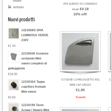
cream
PER ALBERO DI COMANDO
serbatoi
€0.18
€0.20
10% off!
Nuovi prodotti
1423008G SPIA
LUMINOSA VERDE
230V
€1.34
22150040 Assieme
serbatoio Mini
sweet completo di
galleggiante
€18.00
1215030B COPRICASSETTO RDL
1
1215030A Tappo
MINI CAP GRIGIO
copriforo frontale
€1.95
Mini sweet
Esaurito
€0.60
12220190 Tasto
Acqua \ Vapore Mini