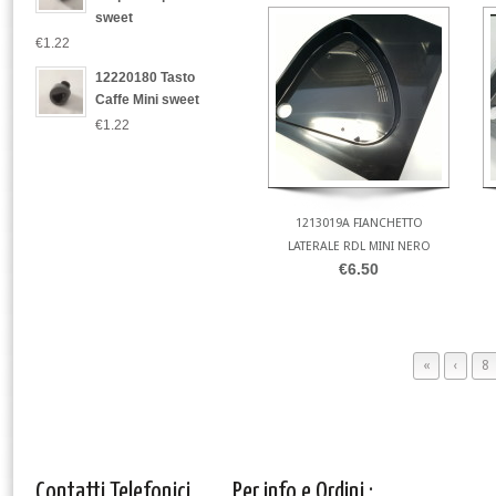
sweet
€1.22
12220180 Tasto
Caffe Mini sweet
€1.22
1213019A FIANCHETTO
LATERALE RDL MINI NERO
€6.50
«
‹
8
Contatti Telefonici
Per info e Ordini :