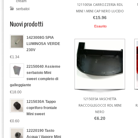
cream
1211005A CARROZZERIA RDL
serbatoi
MINI \ MINI CAP NERO LUCIDO
€15.96
Nuovi prodotti
Esaurito
1423008G SPIA
LUMINOSA VERDE
230V
€1.34
22150040 Assieme
serbatoio Mini
sweet completo di
galleggiante
€18.00
1215035A VASCHETTA
1215030A Tappo
RACCOGLIGOCCE RDL MINI
R
copriforo frontale
NERO
Mini sweet
€6.20
€0.60
12220190 Tasto
Acqua \ Vapore Mini