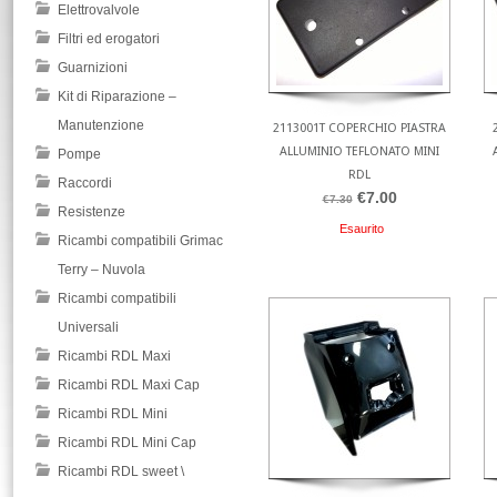
Elettrovalvole
Filtri ed erogatori
Guarnizioni
Kit di Riparazione –
Manutenzione
2113001T COPERCHIO PIASTRA
ALLUMINIO TEFLONATO MINI
Pompe
RDL
Raccordi
€7.00
€7.30
Resistenze
Esaurito
Ricambi compatibili Grimac
Terry – Nuvola
Ricambi compatibili
Universali
Ricambi RDL Maxi
Ricambi RDL Maxi Cap
Ricambi RDL Mini
Ricambi RDL Mini Cap
Ricambi RDL sweet \