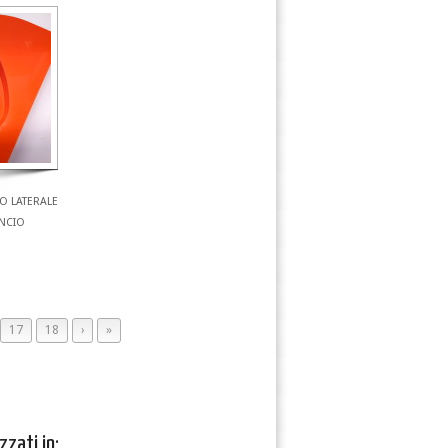
O LATERALE
ANCIO
17
18
›
»
zzati in: