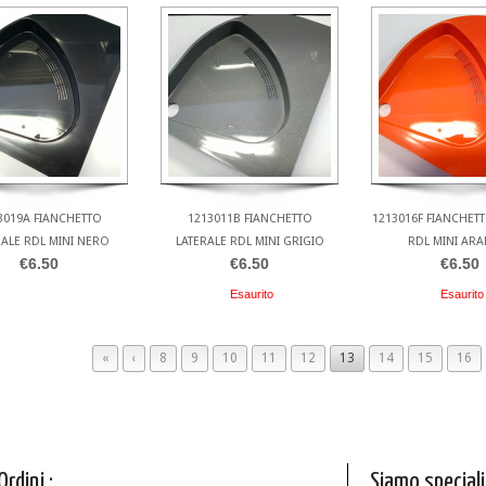
3019A FIANCHETTO
1213011B FIANCHETTO
1213016F FIANCHETT
RALE RDL MINI NERO
LATERALE RDL MINI GRIGIO
RDL MINI AR
€6.50
€6.50
€6.50
Esaurito
Esaurito
«
‹
8
9
10
11
12
13
14
15
16
Ordini :
Siamo speciali