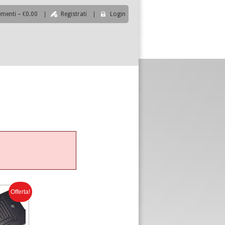
ementi – €0.00
|
Registrati
|
Login
|
Offerta!