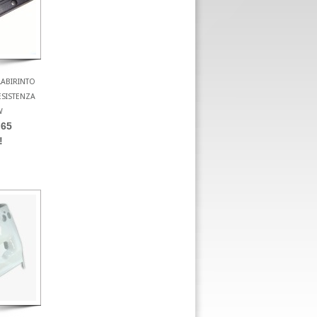
LABIRINTO
ESISTENZA
W
.65
!