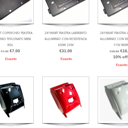
T COPERCHIO PIASTRA
2419008T PIASTRA LABIRINTO
2419004T PIASTRA 
NIO TEFLONATO MINI
ALLUMINIO CON RESISTENZA
ALLUMINIO CON R
RDL
650W 230V
115V 800
€7.00
€31.00
€16
€7.30
€18.50
10% off
Esaurito
Esaurito
Esaurito