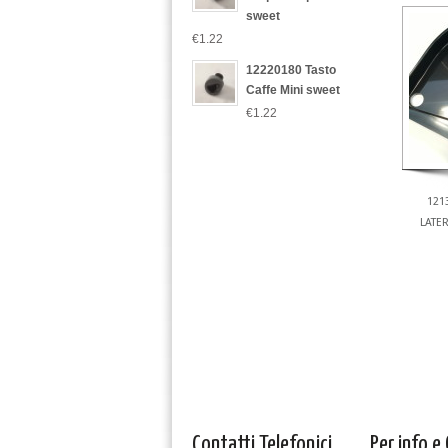
sweet
€1.22
12220180 Tasto
Caffe Mini sweet
€1.22
121
LATE
Contatti Telefonici
Per info e 