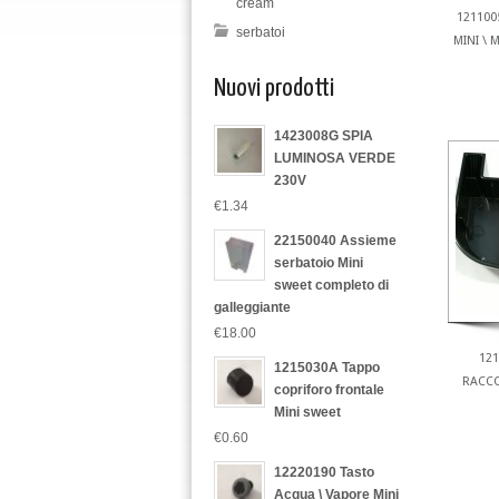
cream
121100
serbatoi
MINI \ 
Nuovi prodotti
1423008G SPIA
LUMINOSA VERDE
230V
€1.34
22150040 Assieme
serbatoio Mini
sweet completo di
galleggiante
€18.00
121
1215030A Tappo
RACCO
copriforo frontale
Mini sweet
€0.60
12220190 Tasto
Acqua \ Vapore Mini