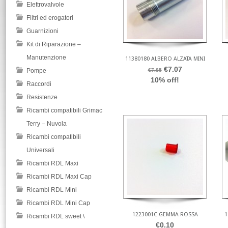
Elettrovalvole
Filtri ed erogatori
Guarnizioni
Kit di Riparazione –
Manutenzione
11380180 ALBERO ALZATA MINI
€7.07
Pompe
€7.85
10% off!
Raccordi
Resistenze
Ricambi compatibili Grimac
Terry – Nuvola
Ricambi compatibili
Universali
Ricambi RDL Maxi
Ricambi RDL Maxi Cap
Ricambi RDL Mini
Ricambi RDL Mini Cap
1223001C GEMMA ROSSA
1
Ricambi RDL sweet \
€0.10