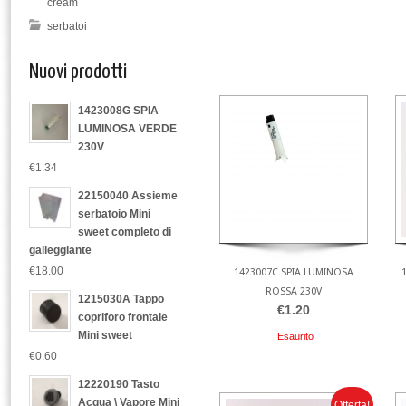
cream
serbatoi
Nuovi prodotti
1423008G SPIA
LUMINOSA VERDE
230V
€1.34
22150040 Assieme
serbatoio Mini
sweet completo di
galleggiante
€18.00
1423007C SPIA LUMINOSA
ROSSA 230V
1215030A Tappo
€1.20
copriforo frontale
Mini sweet
Esaurito
€0.60
12220190 Tasto
Acqua \ Vapore Mini
Offerta!