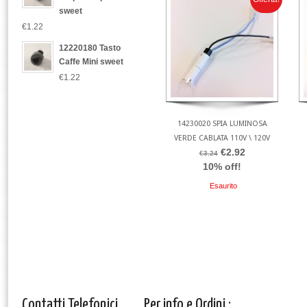
sweet
€1.22
12220180 Tasto
Caffe Mini sweet
€1.22
14230020 SPIA LUMINOSA
VERDE CABLATA 110V \ 120V
€2.92
€3.24
10% off!
Esaurito
Contatti Telefonici
Per info e Ordini :