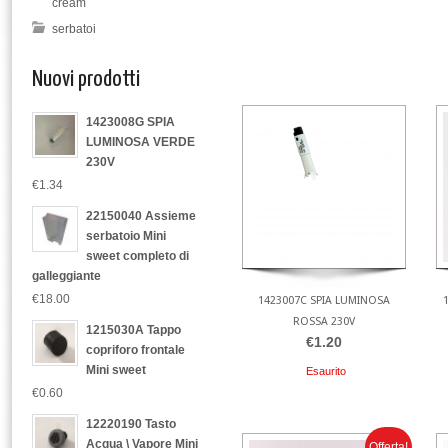
cream
serbatoi
Nuovi prodotti
1423008G SPIA
LUMINOSA VERDE
230V
€1.34
22150040 Assieme
serbatoio Mini
sweet completo di
galleggiante
€18.00
1423007C SPIA LUMINOSA
ROSSA 230V
1215030A Tappo
€1.20
copriforo frontale
Mini sweet
Esaurito
€0.60
12220190 Tasto
Acqua \ Vapore Mini
Offerta!