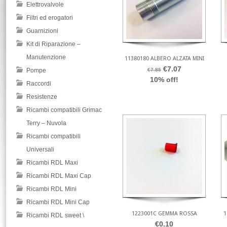
Elettrovalvole
Filtri ed erogatori
Guarnizioni
Kit di Riparazione –
Manutenzione
11380180 ALBERO ALZATA MINI
€7.07
Pompe
€7.85
10% off!
Raccordi
Resistenze
Ricambi compatibili Grimac
Terry – Nuvola
Ricambi compatibili
Universali
Ricambi RDL Maxi
Ricambi RDL Maxi Cap
Ricambi RDL Mini
Ricambi RDL Mini Cap
1223001C GEMMA ROSSA
1
Ricambi RDL sweet \
€0.10