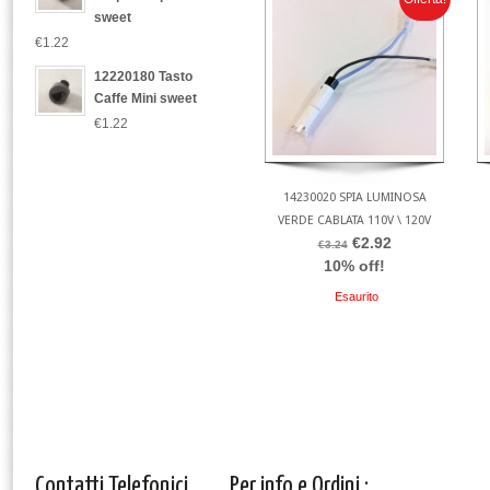
sweet
€1.22
12220180 Tasto
Caffe Mini sweet
€1.22
14230020 SPIA LUMINOSA
VERDE CABLATA 110V \ 120V
€2.92
€3.24
10% off!
Esaurito
Contatti Telefonici
Per info e Ordini :