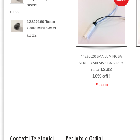
sweet
€1.22
12220180 Tasto
Caffe Mini sweet
€1.22
14230020 SPIA LUMINOSA
VERDE CABLATA 110V \ 120V
€2.92
€3.24
10% off!
Esaurito
Contatti Telefonici
Per info e Ordini :