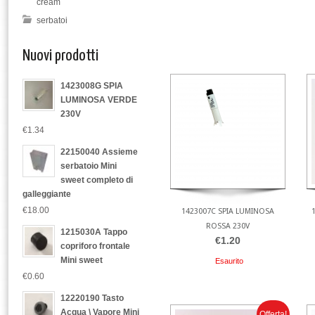
cream
serbatoi
Nuovi prodotti
1423008G SPIA
LUMINOSA VERDE
230V
€1.34
22150040 Assieme
serbatoio Mini
sweet completo di
galleggiante
€18.00
1423007C SPIA LUMINOSA
ROSSA 230V
1215030A Tappo
€1.20
copriforo frontale
Mini sweet
Esaurito
€0.60
12220190 Tasto
Acqua \ Vapore Mini
Offerta!