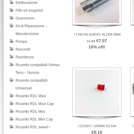
Elettrovalvole
Filtri ed erogatori
Guarnizioni
Kit di Riparazione –
Manutenzione
11380180 ALBERO ALZATA MINI
€7.07
Pompe
€7.85
10% off!
Raccordi
Resistenze
Ricambi compatibili Grimac
Terry – Nuvola
Ricambi compatibili
Universali
Ricambi RDL Maxi
Ricambi RDL Maxi Cap
Ricambi RDL Mini
Ricambi RDL Mini Cap
1223001C GEMMA ROSSA
1
Ricambi RDL sweet \
€0.10