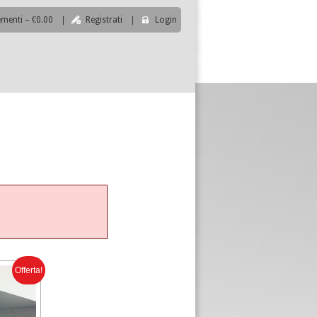
ementi – €0.00
|
Registrati
|
Login
|
Offerta!