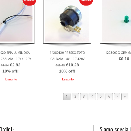
0020 SPIA LUMINOSA
14280120 PRESSOSTATO
1223002G GEMM
€0.10
CABLATA 110V \ 120V
CALDAIA 1\8″ 110\120V
€2.92
€10.28
€3.24
€11.42
10% off!
10% off!
Esaurito
Esaurito
1
2
3
4
5
6
›
»
Ordini :
Siamo speciali