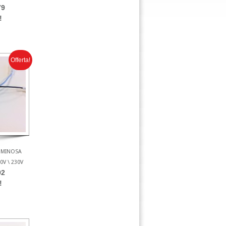
79
!
Offerta!
LUMINOSA
0V \ 230V
92
!