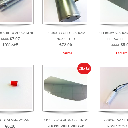
0 ALBERO ALZATA MINI
11330080 CORPO CALDAIA
1114013W SCALDAT
€7.07
INOX 1,5 LITRI
RDL SWEET C
€7.85
10% off!
€72.00
€5.
€8.00
Esaurito
Esaurito
Offerta!
001C GEMMA ROSSA
1114014W SCALDATAZZE INOX
1423007C SPIA 
€0.10
PER RDL MINI E MINI CAP
ROSSA 220V \