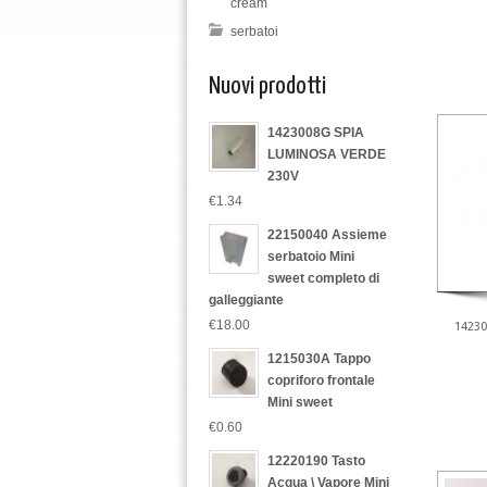
cream
serbatoi
Nuovi prodotti
1423008G SPIA
LUMINOSA VERDE
230V
€1.34
22150040 Assieme
serbatoio Mini
sweet completo di
galleggiante
€18.00
14230
1215030A Tappo
copriforo frontale
Mini sweet
€0.60
12220190 Tasto
Acqua \ Vapore Mini