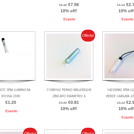
€7.56
€2.
€8.40
€3.10
10% off!
10% off
Esaurito
Esaurito
Offerta!
07C SPIA LUMINOSA
1138016Z PERNO MILLERIGHE
1423008G SPIA 
ROSSA 230V
ZINCATO DIAMETRO 6
VERDE CABLATA 22
€1.20
€0.81
€2.
€0.90
€3.24
10% off!
10% off
Esaurito
Esaurito
Offerta!
Offerta!