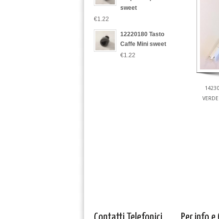
sweet
€1.22
12220180 Tasto
Caffe Mini sweet
€1.22
1423
VERDE 
Contatti Telefonici
Per info e 