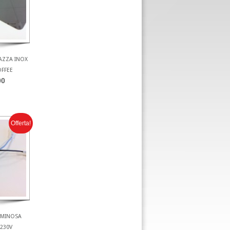
AZZA INOX
OFFEE
00
Offerta!
LUMINOSA
 230V