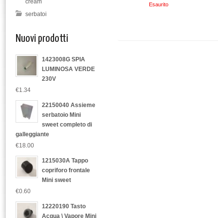
cream
Esaurito
serbatoi
Nuovi prodotti
1423008G SPIA
LUMINOSA VERDE
230V
€1.34
22150040 Assieme
serbatoio Mini
sweet completo di
galleggiante
€18.00
1215030A Tappo
copriforo frontale
Mini sweet
€0.60
12220190 Tasto
Acqua \ Vapore Mini