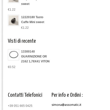
sweet
€1.22
12220180 Tasto
Caffe Mini sweet
€1.22
Visti di recente
13300140
GUARNIZIONE OR
2162 1,78X41 VITON
€0.52
Contatti Telefonici
Per info e Ordini :
simona@assomatic.it
+39 051 665 0425