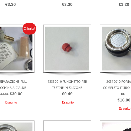
€3.30
€3.30
€1.20
Offerta!
 RIPARAZIONE FULL
13330010 FUNGHETTO PER
20310010 PORT
CCHINA A CIALDE
TESTINE IN SILICONE
COMPLETO FILTRO 
€30.00
€0.49
RDL
€34.78
€16.00
Esaurito
Esaurito
Esaurito