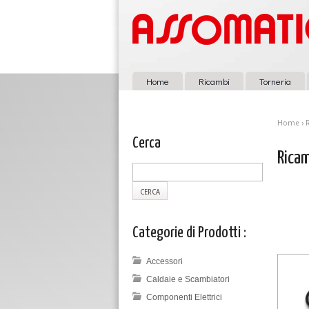
Home
Ricambi
Torneria
Home
› 
Cerca
Ricam
Categorie di Prodotti :
Accessori
Caldaie e Scambiatori
Componenti Elettrici