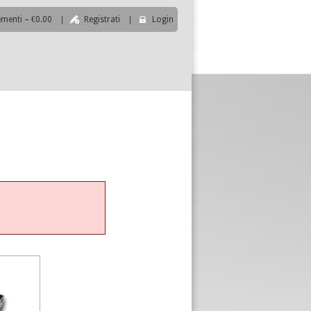
ementi – €0.00
|
Registrati
|
Login
|