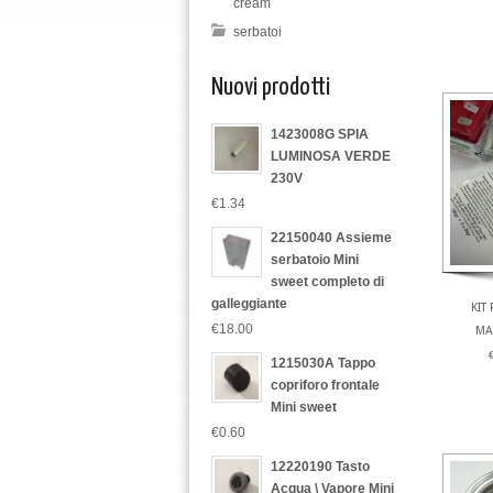
cream
serbatoi
Nuovi prodotti
1423008G SPIA
LUMINOSA VERDE
230V
€1.34
22150040 Assieme
serbatoio Mini
sweet completo di
galleggiante
KIT
€18.00
MA
1215030A Tappo
copriforo frontale
Mini sweet
€0.60
12220190 Tasto
Acqua \ Vapore Mini