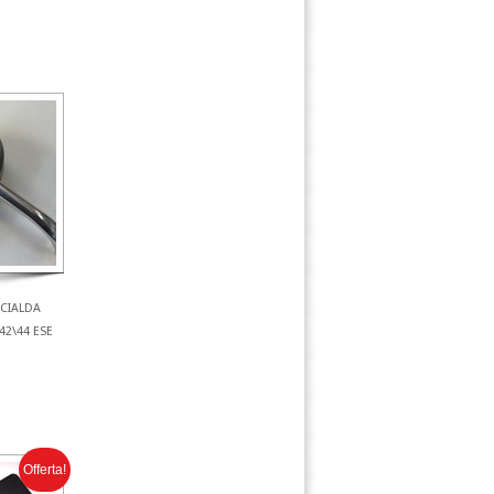
ACIALDA
42\44 ESE
Offerta!