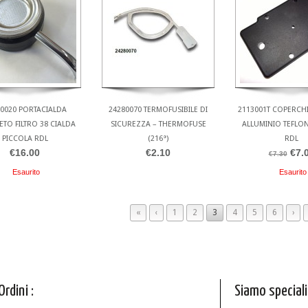
0020 PORTACIALDA
24280070 TERMOFUSIBILE DI
2113001T COPERCHI
TO FILTRO 38 CIALDA
SICUREZZA – THERMOFUSE
ALLUMINIO TEFLON
PICCOLA RDL
(216°)
RDL
€16.00
€2.10
€7.
€7.30
Esaurito
Esaurito
«
‹
1
2
3
4
5
6
›
Ordini :
Siamo speciali