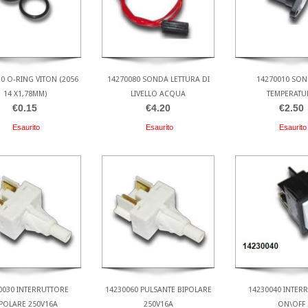
0 O-RING VITON (2056
14270080 SONDA LETTURA DI
14270010 SON
14 X1,78MM)
LIVELLO ACQUA
TEMPERATU
€0.15
€4.20
€2.50
Esaurito
Esaurito
Esaurito
0030 INTERRUTTORE
14230060 PULSANTE BIPOLARE
14230040 INTER
POLARE 250V16A
250V16A
ON\OFF