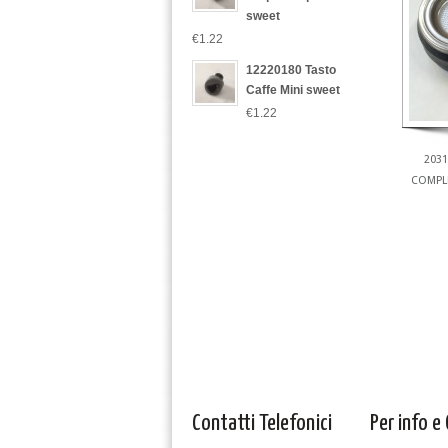
sweet
€1.22
12220180 Tasto
Caffe Mini sweet
€1.22
2031
COMPLE
Contatti Telefonici
Per info e 