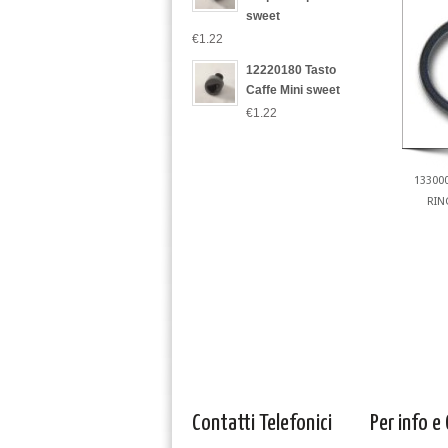
sweet
€1.22
12220180 Tasto
Caffe Mini sweet
€1.22
13300
RIN
Contatti Telefonici
Per info e 