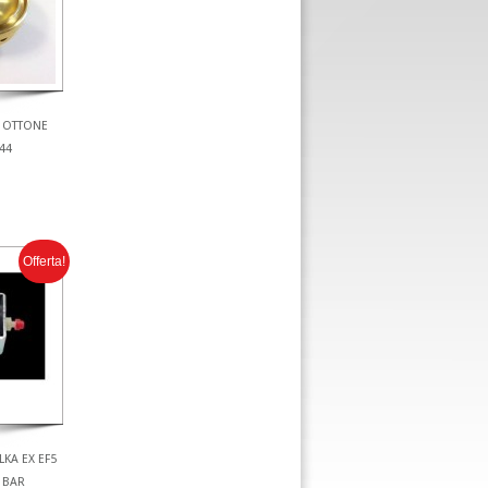
A OTTONE
44
Offerta!
KA EX EF5
 BAR