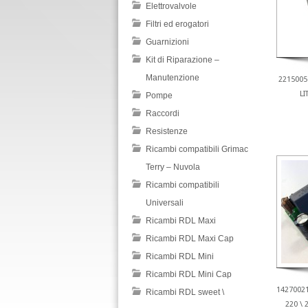
Elettrovalvole
Filtri ed erogatori
Guarnizioni
Kit di Riparazione –
Manutenzione
2215005
LI
Pompe
Raccordi
Resistenze
Ricambi compatibili Grimac
Terry – Nuvola
Ricambi compatibili
Universali
Ricambi RDL Maxi
Ricambi RDL Maxi Cap
Ricambi RDL Mini
Ricambi RDL Mini Cap
1427002
Ricambi RDL sweet \
220 \ 