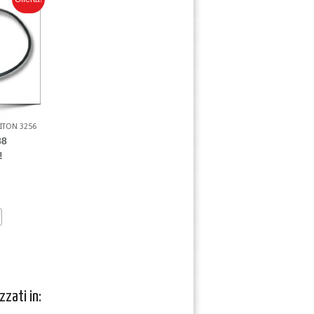
ITON 3256
88
!
zzati in: