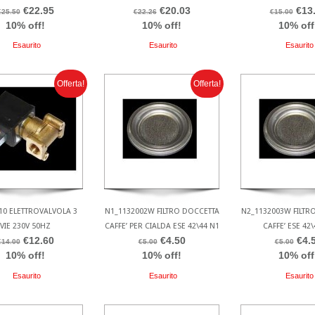
€22.95
€20.03
€13
€25.50
€22.26
€15.00
10% off!
10% off!
10% off
Esaurito
Esaurito
Esaurito
Offerta!
Offerta!
10 ELETTROVALVOLA 3
N1_1132002W FILTRO DOCCETTA
N2_1132003W FILTR
VIE 230V 50HZ
CAFFE’ PER CIALDA ESE 42\44 N1
CAFFE’ ESE 42\
€12.60
€4.50
€4.
€14.00
€5.00
€5.00
10% off!
10% off!
10% off
Esaurito
Esaurito
Esaurito