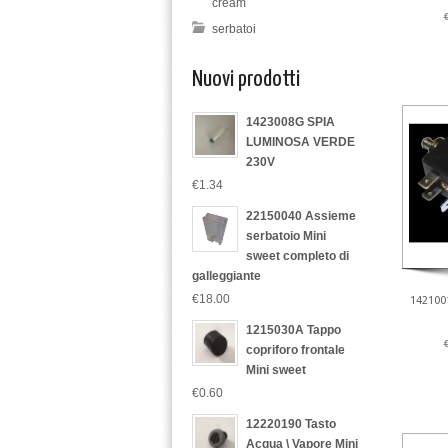
cream
serbatoi
Nuovi prodotti
1423008G SPIA
LUMINOSA VERDE
230V
€1.34
22150040 Assieme
serbatoio Mini
sweet completo di
galleggiante
€18.00
142100
1215030A Tappo
copriforo frontale
Mini sweet
€0.60
12220190 Tasto
Acqua \ Vapore Mini