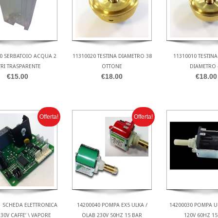
0 SERBATOIO ACQUA 2
11310020 TESTINA DIAMETRO 38
11310010 TESTIN
TRI TRASPARENTE
OTTONE
DIAMETRO 
€15.00
€18.00
€18.00
Offerta!
Offerta!
1 SCHEDA ELETTRONICA
14200040 POMPA EX5 ULKA /
14200030 POMPA UL
230V CAFFE’ \ VAPORE
OLAB 230V 50HZ 15 BAR
120V 60HZ 15