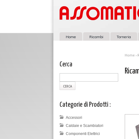
Home
Ricambi
Torneria
Home
› 
Cerca
Ricam
Categorie di Prodotti :
Accessori
Caldaie e Scambiatori
Componenti Elettrici