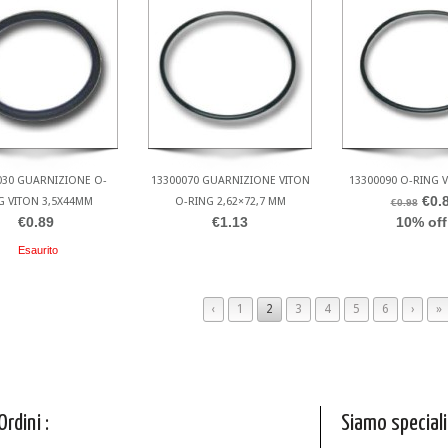
030 GUARNIZIONE O-
13300070 GUARNIZIONE VITON
13300090 O-RING V
€0.
G VITON 3,5X44MM
O-RING 2,62×72,7 MM
€0.98
€0.89
€1.13
10% off
Esaurito
‹
1
2
3
4
5
6
›
»
Ordini :
Siamo speciali