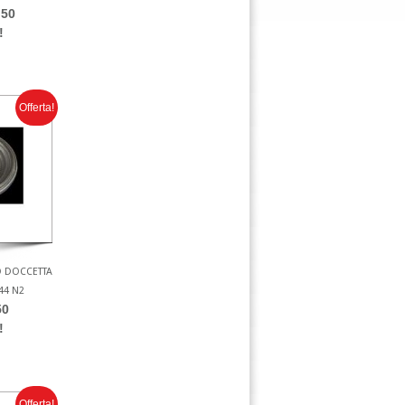
.50
!
Offerta!
O DOCCETTA
44 N2
50
!
Offerta!