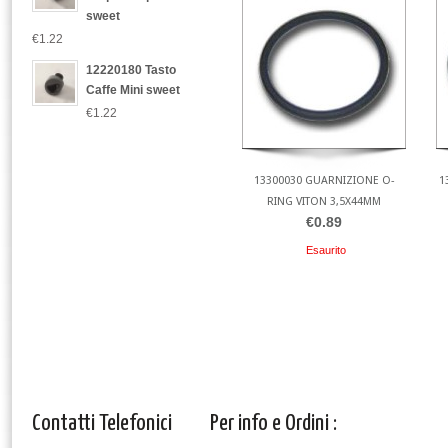
sweet
€1.22
12220180 Tasto
Caffe Mini sweet
€1.22
13300030 GUARNIZIONE O-
1
RING VITON 3,5X44MM
€0.89
Esaurito
Contatti Telefonici
Per info e Ordini :