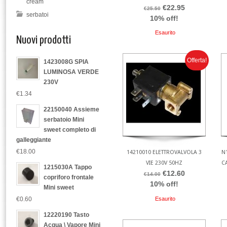
cream
€22.95
€25.50
serbatoi
10% off!
Esaurito
Nuovi prodotti
Offerta!
1423008G SPIA
LUMINOSA VERDE
230V
€1.34
22150040 Assieme
serbatoio Mini
sweet completo di
galleggiante
€18.00
14210010 ELETTROVALVOLA 3
N
VIE 230V 50HZ
CA
1215030A Tappo
€12.60
€14.00
copriforo frontale
10% off!
Mini sweet
Esaurito
€0.60
12220190 Tasto
Acqua \ Vapore Mini